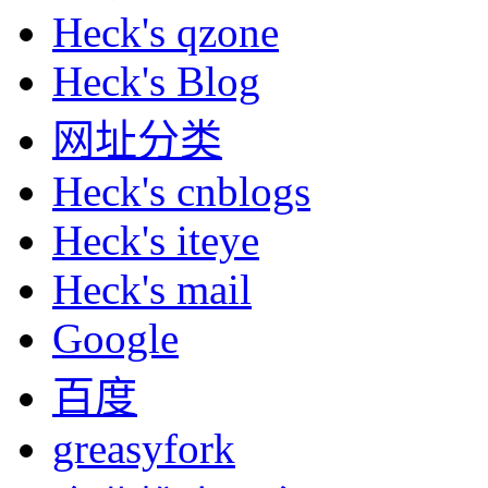
Heck's qzone
Heck's Blog
网址分类
Heck's cnblogs
Heck's iteye
Heck's mail
Google
百度
greasyfork