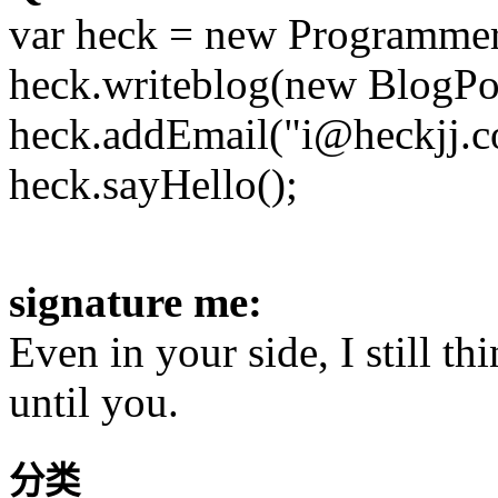
var heck = new Programmer
heck.writeblog(new BlogPos
heck.addEmail("i@heckjj.c
heck.sayHello();
signature me:
Even in your side, I still t
until you.
分类