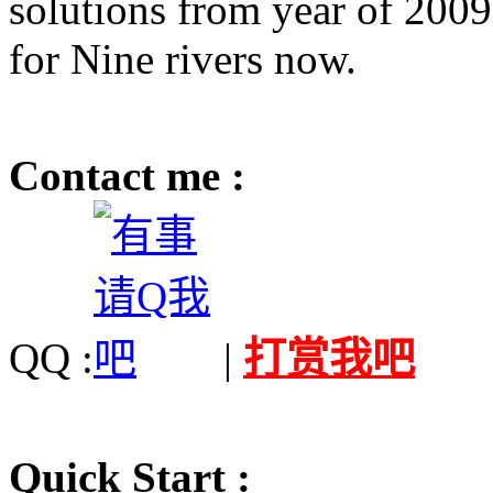
solutions from year of 200
for Nine rivers now.
Contact me :
QQ :
|
打赏我吧
Quick Start :