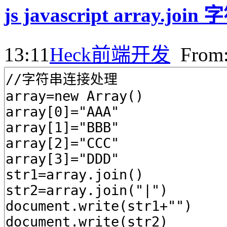
js javascript array.j
13:11
Heck
前端开发
Fro