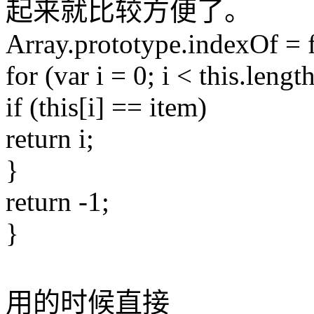
起来就比较方便了。
Array.prototype.indexOf = 
for (var i = 0; i < this.lengt
if (this[i] == item)
return i;
}
return -1;
}
用的时候直接