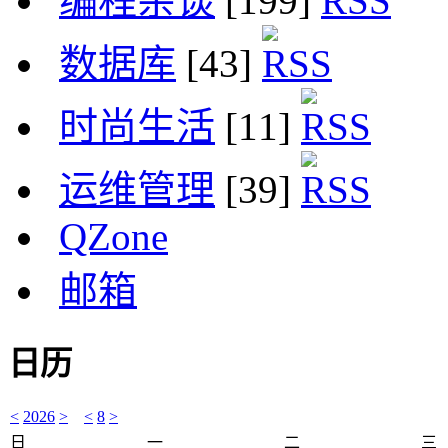
编程杂谈
[199]
数据库
[43]
时尚生活
[11]
运维管理
[39]
QZone
邮箱
日历
<
2026
>
<
8
>
日
一
二
三