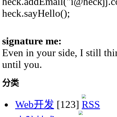
heck.addEmail("i@heckjj.c
heck.sayHello();
signature me:
Even in your side, I still t
until you.
分类
Web开发
[123]