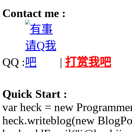
Contact me :
QQ :
|
打赏我吧
Quick Start :
var heck = new Programmer
heck.writeblog(new BlogPos