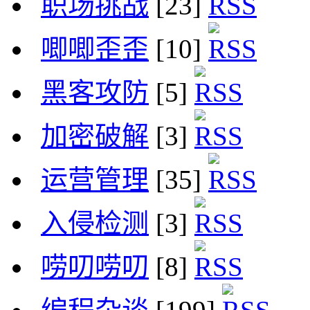
职场挑战
[23]
唧唧歪歪
[10]
黑客攻防
[5]
加密破解
[3]
运营管理
[35]
入侵检测
[3]
唠叨唠叨
[8]