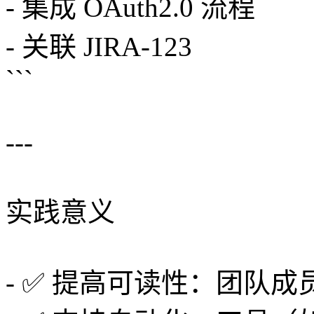
- 集成 OAuth2.0 流程
- 关联 JIRA-123
```
---
实践意义
- ✅ 提高可读性：团队