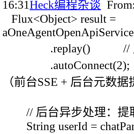
16:31
Heck
编程杂谈
Fro
Flux<Object> result =
aOneAgentOpenApiService
.replay() //
.autoConnect(2)
（前台SSE + 后台元数
// 后台异步处理：提取
String userId = chatPara