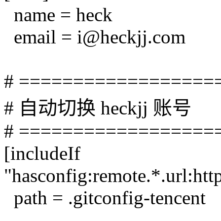
name = heck
email = i@heckjj.com
# ==================
# 自动切换 heckjj 账号
# ==================
[includeIf
"hasconfig:remote.*.url:http
path = .gitconfig-tencent