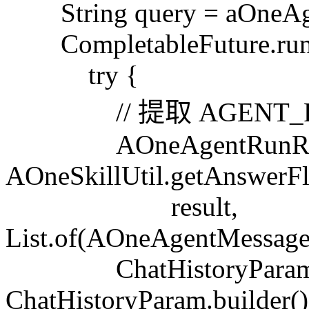
String query = aOneAge
CompletableFuture.runA
try {
// 提取 AGENT_RU
AOneAgentRunRespon
AOneSkillUtil.getAnswerF
result,
List.of(AOneAgentMess
ChatHistoryParam ch
ChatHistoryParam.builder()