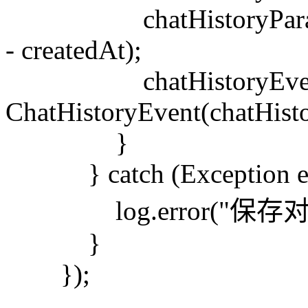
chatHistoryParam.setL
- createdAt);
chatHistoryEventPubl
ChatHistoryEvent(chatHist
}
} catch (Exception e
log.error("保存对
}
});