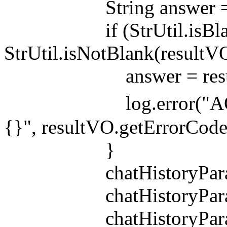
String answer = res
if (StrUtil.isBlank
StrUtil.isNotBlank(resultV
answer = resultVO
log.error("AO
{}", resultVO.getErrorCode
}
chatHistoryParam.se
chatHistoryParam.setR
chatHistoryParam.se