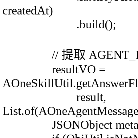
createdAt)
.build();
// 提取 AGENT_RO
resultVO =
AOneSkillUtil.getAnswerF
result,
List.of(AOneAgentMess
JSONObject metadata =