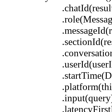
.chatId(resultVO.g
.role(MessageRole.
.messageId(resultV
.sectionId(resultVO
.conversationId(resu
.userId(userI
.startTime(DateUtil
.platform(this.getPl
.input(query
.latencyFirstResp(Da