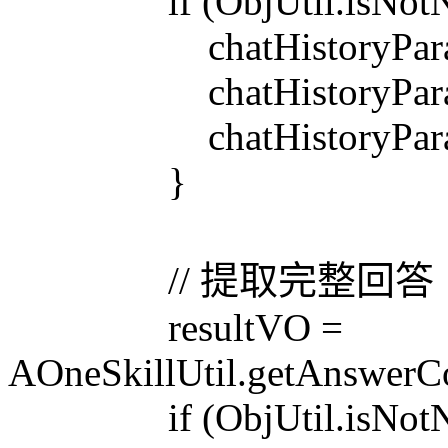
if (ObjUtil.isNotNull
chatHistoryParam.setI
chatHistoryParam.setO
chatHistoryParam.setT
}
// 提取完整回答
resultVO =
AOneSkillUtil.getAnswerCo
if (ObjUtil.isNotNull